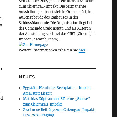
Seit Oktober 2009 gibt es ein kleines Museum
zum Chiemgau-Impakt. Die permanente
Ausstellung befindet sich in Grabenstätt, im
er
Außengebäude des Rathauses in der
Schlossökonomie. Die Organisation liegt bei
in
der Gemeinde Grabenstätt, und als Autoren
der Ausstellung zeichnet das CIRT (Chiemgau
Impact Research Team).
Weitere Informationen erhalten Sie
hier
n
NEUES
Eggstätt-Hemhofer Seenplatte – Impakt-
r
Areal statt Eiszeit
nd
Matthias Köpf von der SZ: eine „Glosse“
zum Chiemgau-Impakt
Zwei neue Beiträge zum Chiemgau-Impakt:
LPSC 2026 Tagung