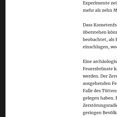
Experimente zei
mehr als zehn Ma
Dass Kometenfra
überstehen könn
beobachtet, als
einschlugen, wo
Eine archäologi
Feuersbrünste k
werden. Der Zer
ausgehenden Feue
Falle des Tütten
gelegen haben. 
Zerstörungsradie
geringen Bevölke