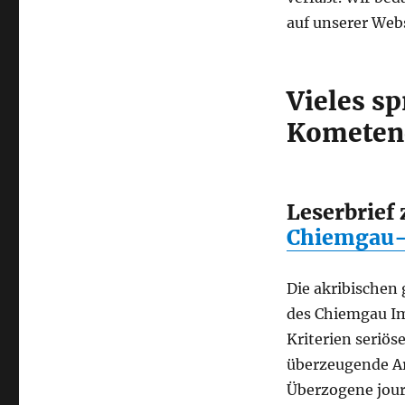
auf unserer Webs
Vieles sp
Kometen
Leserbrief
Chiemgau-
Die akribischen
des Chiemgau Im
Kriterien seriös
überzeugende Ar
Überzogene jour