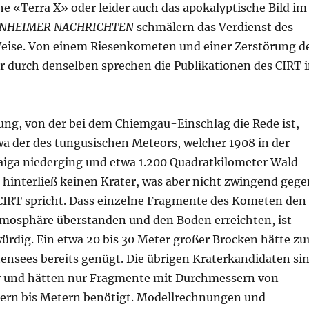
e «Terra X» oder leider auch das apokalyptische Bild im
NHEIMER NACHRICHTEN
schmälern das Verdienst des
Weise. Von einem Riesenkometen und einer Zerstörung d
r durch denselben sprechen die Publikationen des CIRT 
ng, von der bei dem Chiemgau-Einschlag die Rede ist,
wa der des tungusischen Meteors, welcher 1908 in der
Taiga niederging und etwa 1.200 Quadratkilometer Wald
r hinterließ keinen Krater, was aber nicht zwingend gege
 CIRT spricht. Dass einzelne Fragmente des Kometen den
Atmosphäre überstanden und den Boden erreichten, ist
ürdig. Ein etwa 20 bis 30 Meter großer Brocken hätte zu
tensees bereits genügt. Die übrigen Kraterkandidaten si
er und hätten nur Fragmente mit Durchmessern von
ern bis Metern benötigt. Modellrechnungen und