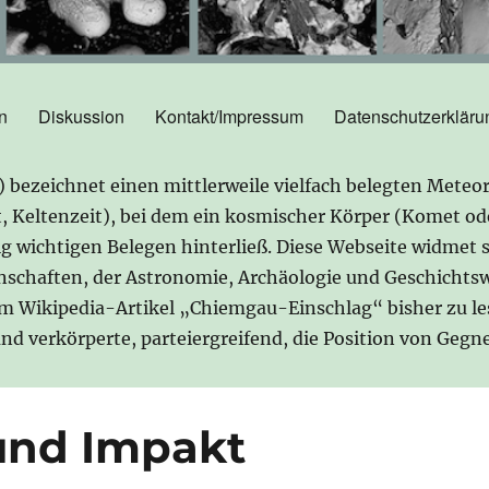
n
Diskussion
Kontakt/Impressum
Datenschutzerkläru
ezeichnet einen mittlerweile vielfach belegten Meteor
it, Keltenzeit), bei dem ein kosmischer Körper (Komet o
gig wichtigen Belegen hinterließ. Diese Webseite widmet 
nschaften, der Astronomie, Archäologie und Geschichtsw
im Wikipedia-Artikel „Chiemgau-Einschlag“ bisher zu l
 und verkörperte, parteiergreifend, die Position von Ge
 und Impakt