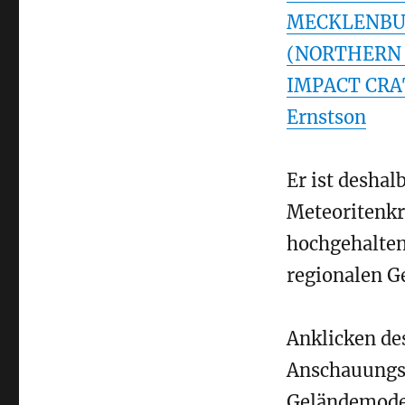
MECKLENBU
(NORTHERN 
IMPACT CRAT
Ernstson
Er ist deshal
Meteoritenkr
hochgehalten
regionalen G
Anklicken des
Anschauungsm
Geländemode