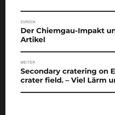
Beitragsnavigation
ZURÜCK
Der Chiemgau-Impakt und
Vorheriger
Beitrag:
Artikel
WEITER
Secondary cratering on 
Nächster
Beitrag:
crater field. – Viel Lärm