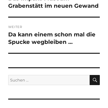
Beitrag:
Grabenstätt im neuen Gewand
WEITER
Da kann einem schon mal die
Nächster
Beitrag:
Spucke wegbleiben …
SU
Suchen
nach: