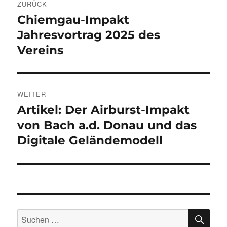
ZURÜCK
Chiemgau-Impakt
Vorheriger
Beitrag:
Jahresvortrag 2025 des
Vereins
WEITER
Artikel: Der Airburst-Impakt
Nächster
Beitrag:
von Bach a.d. Donau und das
Digitale Geländemodell
SU
Suchen