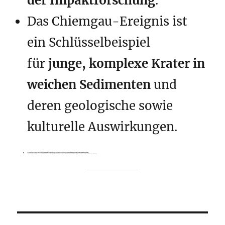
der Impaktforschung
.
Das Chiemgau-Ereignis ist
ein Schlüsselbeispiel
für
junge, komplexe Krater in
weichen Sedimenten
und
deren geologische sowie
kulturelle Auswirkungen.
Die Kombination aus
Digitalem Geländemodell
und moderner Datenanalyse führt zu einem
Paradigmenwechsel in der Impaktforschung
.
Das Chiemgau-Ereignis ist ein Schlüsselbeispiel für
junge, komplexe Krater in weichen Sedimenten
und deren geologische sowie kulturelle Auswirkungen.
Beitragsnavigation