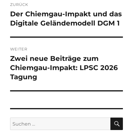
ZURÜCK
Der Chiemgau-Impakt und das
Vorheriger
Beitrag:
Digitale Geländemodell DGM 1
WEITER
Zwei neue Beiträge zum
Nächster
Beitrag:
Chiemgau-Impakt: LPSC 2026
Tagung
SU
Suchen
nach: