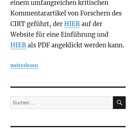
einem umfangreichen kritischen
Kommentarartikel von Forschern des
CIRT geführt, der
HIER
auf der
Website für eine Einführung und
HIER
als PDF angeklickt werden kann.
„Secondary cratering on Earth: The Wyoming impact
weiterlesen
SU
Suchen
nach: