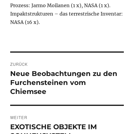
Prozess: Jarmo Moilanen (1 x), NASA (1 x).
Impaktstrukturen – das terrestrische Inventar:
NASA (16 x).
Beitragsnavigation
ZURÜCK
Neue Beobachtungen zu den
Vorheriger
Beitrag:
Furchensteinen vom
Chiemsee
WEITER
EXOTISCHE OBJEKTE IM
Nächster