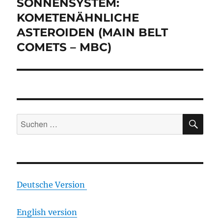
Beitrag:
SONNENSYSTEM:
KOMETENÄHNLICHE
ASTEROIDEN (MAIN BELT
COMETS – MBC)
SU
Suchen
nach:
Deutsche Version
English version