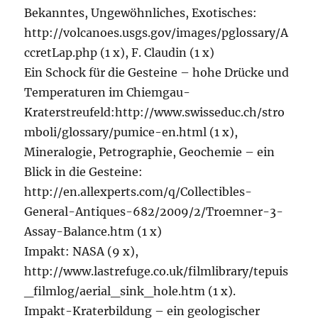
Bekanntes, Ungewöhnliches, Exotisches:
http://volcanoes.usgs.gov/images/pglossary/A
ccretLap.php (1 x), F. Claudin (1 x)
Ein Schock für die Gesteine – hohe Drücke und
Temperaturen im Chiemgau-
Kraterstreufeld:http://www.swisseduc.ch/stro
mboli/glossary/pumice-en.html (1 x),
Mineralogie, Petrographie, Geochemie – ein
Blick in die Gesteine:
http://en.allexperts.com/q/Collectibles-
General-Antiques-682/2009/2/Troemner-3-
Assay-Balance.htm (1 x)
Impakt: NASA (9 x),
http://www.lastrefuge.co.uk/filmlibrary/tepuis
_filmlog/aerial_sink_hole.htm (1 x).
Impakt-Kraterbildung – ein geologischer