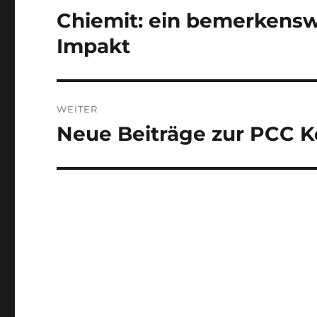
Chiemit: ein bemerkensw
Vorheriger
Beitrag:
Impakt
WEITER
Neue Beiträge zur PCC K
Nächster
Beitrag: