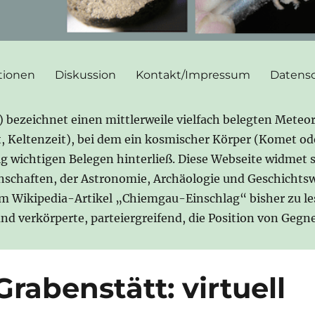
tionen
Diskussion
Kontakt/Impressum
Datensc
ezeichnet einen mittlerweile vielfach belegten Meteor
it, Keltenzeit), bei dem ein kosmischer Körper (Komet o
gig wichtigen Belegen hinterließ. Diese Webseite widmet 
nschaften, der Astronomie, Archäologie und Geschichtsw
im Wikipedia-Artikel „Chiemgau-Einschlag“ bisher zu l
 und verkörperte, parteiergreifend, die Position von Ge
abenstätt: virtuell