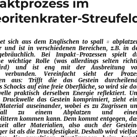
paktprozess im
ritenkrater-Streufel
itet sich aus dem Englischen
to spall = abplatze
 und ist in verschiedenen Bereichen, z.B. in d
gebräuchlich. Bei Impakt-Prozessen spielt d
ne wichtige Rolle (was allerdings selten richt
ird) und ist eng mit der Ausbreitung v
n verbunden. Vereinfacht sieht der Proze
en aus: Trifft die das Gestein durcheilen
 Schocks auf eine freie Oberfläche, so wird sie do
elle praktisch derselben Energie reflektiert. U
Druckwelle das Gestein komprimiert, zieht ei
Material auseinander, wobei es zu Zugrissen u
fall zu einem Abplatzen und eine
plittern kommen kann. Dem kommt entgegen, da
keit aller Materialien, also auch der Gestein
er ist als die Druckfestigkeit. Deshalb wird vielfa