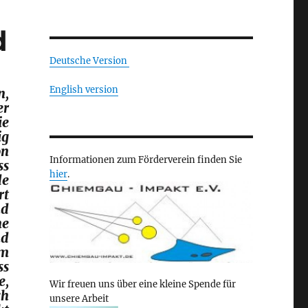
d
Deutsche Version
English version
n,
er
ie
ig
on
Informationen zum Förderverein finden Sie
ss
hier
.
de
rt
nd
ne
nd
m
ss
e,
Wir freuen uns über eine kleine Spende für
ch
unsere Arbeit