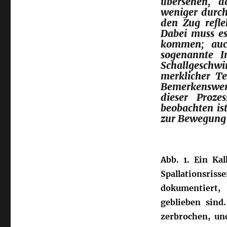
übersehen, d
weniger durch
den Zug refle
Dabei muss es
kommen; auc
sogenannte I
Schallgeschwi
merklicher T
Bemerkenswert
dieser Proze
beobachten is
zur Bewegung 
Abb. 1. Ein Ka
Spallationsri
dokumentiert,
geblieben sind
zerbrochen, un