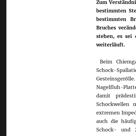
Zum Verständni
bestimmten Ste
bestimmten Br
Bruches veränd
stehen, es sei
weiterläuft.
Beim Chiemgau
Schock-Spallati
Gesteinsgeröll
Nagelfluh-Platte
damit prädest
Schockwellen m
extremen Impeda
auch die häufi
Schock- und Z