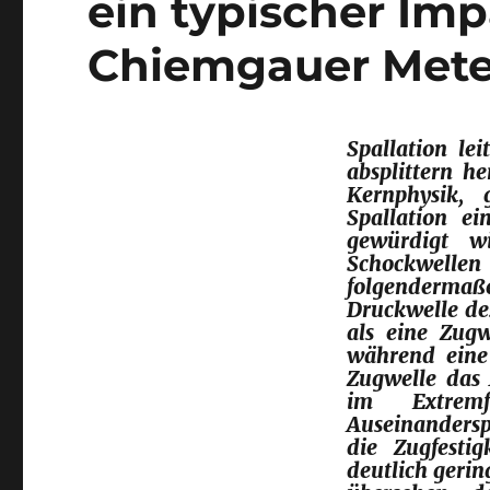
ein typischer Im
Chiemgauer Meteo
Spallation le
absplittern
her
Kernphysik, 
Spallation ei
gewürdigt w
Schockwelle
folgendermaß
Druckwelle des
als eine Zugw
während eine 
Zugwelle das 
im Extrem
Auseinanders
die Zugfestig
deutlich gering