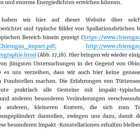
en und enorme Energiedichten erreichen können.
 haben wir hier auf dieser Website über solc
erichtet und typische Bilder von Spallationsbrüchen b
pischen Bereich hinein gezeigt (
https://www.chiemga
/Chiemgau_impact.pdf;
http://www.chiemga
rographie.html
(Abb. 17,18). Hier bringen wir wieder eini
 von jüngsten Untersuchungen in der Gegend von Obin
 es uns verzeihen, dass wir auch hier keine genau
 Fundstellen machen. Die Erfahrungen von Tüttense
ute praktisch alle Gesteine mit impakt-typisch
 und anderen besonderen Veränderungen verschwund
 anderen, kleineren Kratern, die sich zum Te
ausgeplündert darstellen, zwingen uns dazu, damit d
ese besonderen Impakt-Konstellationen erhalten bleibe