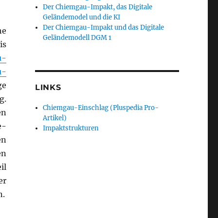
Der Chiemgau-Impakt, das Digitale
Geländemodel und die KI
Der Chiemgau-Impakt und das Digitale
he
Geländemodell DGM 1
is
u-
u-
ge
LINKS
g.
Chiemgau-Einschlag (Pluspedia Pro-
en
Artikel)
e-
Impaktstrukturen
en
en
il
er
n.