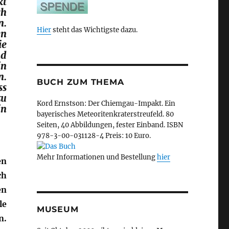
kt
ch
n.
Hier
steht das Wichtigste dazu.
en
ie
nd
in
n.
BUCH ZUM THEMA
ss
zu
Kord Ernstson: Der Chiemgau-Impakt. Ein
in
bayerisches Meteoritenkraterstreufeld. 80
Seiten, 40 Abbildungen, fester Einband. ISBN
978-3-00-031128-4 Preis: 10 Euro.
Mehr Informationen und Bestellung
hier
en
ch
en
le
MUSEUM
n.