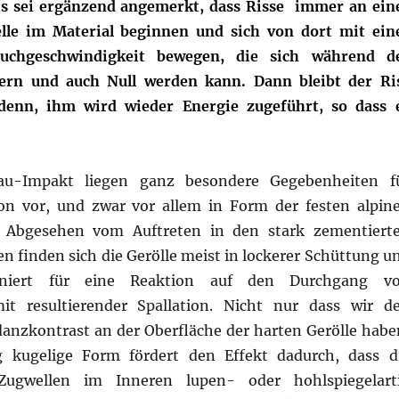
s sei ergänzend angemerkt, dass Risse immer an ein
lle im Material beginnen und sich von dort mit ein
uchgeschwindigkeit bewegen, die sich während d
ern und auch Null werden kann. Dann bleibt der Ri
 denn, ihm wird wieder Energie zugeführt, so dass 
-Impakt liegen ganz besondere Gegebenheiten f
on vor, und zwar vor allem in Form der festen alpin
e. Abgesehen vom Auftreten in den stark zementiert
n finden sich die Gerölle meist in lockerer Schüttung u
iniert für eine Reaktion auf den Durchgang v
it resultierender Spallation. Nicht nur dass wir d
nzkontrast an der Oberfläche der harten Gerölle habe
g kugelige Form fördert den Effekt dadurch, dass d
ugwellen im Inneren lupen- oder hohlspiegelart