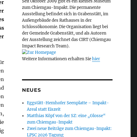
Seit Oktober 2009 gibt es ein kleines Museum
er
zum Chiemgau-Impakt. Die permanente
er
Ausstellung befindet sich in Grabenstätt, im
es
Außengebäude des Rathauses in der
Schlossökonomie. Die Organisation liegt bei
ss
der Gemeinde Grabenstätt, und als Autoren
er
der Ausstellung zeichnet das CIRT (Chiemgau
Impact Research Team).
Weitere Informationen erhalten Sie
hier
ür
en
en
nd
NEUES
on
Eggstätt-Hemhofer Seenplatte – Impakt-
en
Areal statt Eiszeit
n,
Matthias Köpf von der SZ: eine „Glosse“
ie
zum Chiemgau-Impakt
Zwei neue Beiträge zum Chiemgau-Impakt:
ig
LPSC 2026 Tagung