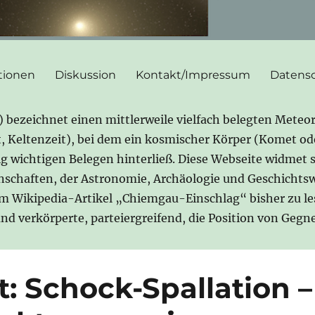
tionen
Diskussion
Kontakt/Impressum
Datensc
ezeichnet einen mittlerweile vielfach belegten Meteor
it, Keltenzeit), bei dem ein kosmischer Körper (Komet o
gig wichtigen Belegen hinterließ. Diese Webseite widmet 
nschaften, der Astronomie, Archäologie und Geschichtsw
im Wikipedia-Artikel „Chiemgau-Einschlag“ bisher zu l
 und verkörperte, parteiergreifend, die Position von Ge
 Schock-Spallation –