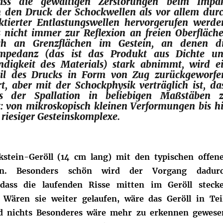
ass die gewaltigen Zerstörungen beim Impa
 den Druck der Schockwellen als vor allem dur
ktierter Entlastungswellen hervorgerufen werde
 nicht immer zur Reflexion an freien Oberfläch
h an Grenzflächen im Gestein, an denen d
mpedanz (das ist das Produkt aus Dichte u
ndigkeit des Materials) stark abnimmt, wird e
eil des Drucks in Form von Zug zurückgeworfe
, aber mit der Schockphysik verträglich ist, da
ss der Spallation in beliebigen Maßstäben 
t: von mikroskopisch kleinen Verformungen bis h
riesiger Gesteinskomplexe.
lkstein-Geröll (14 cm lang) mit den typischen offen
ssen. Besonders schön wird der Vorgang dadur
 dass die laufenden Risse mitten im Geröll steck
. Wären sie weiter gelaufen, wäre das Geröll in Tei
d nichts Besonderes wäre mehr zu erkennen gewese