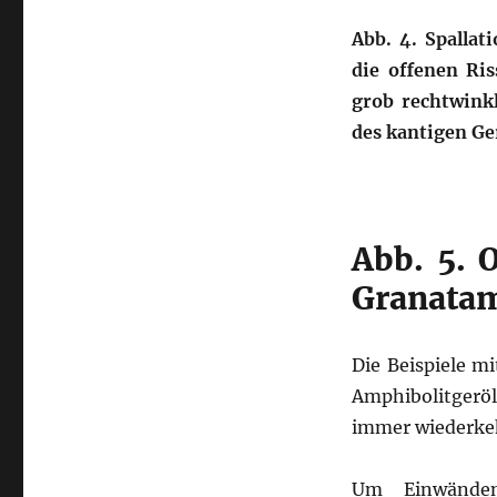
Abb. 4. Spallat
die offenen Ris
grob rechtwinkl
des kantigen Ger
Abb. 5. 
Granatam
Die Beispiele m
Amphibolitgeröl
immer wiederke
Um Einwänden