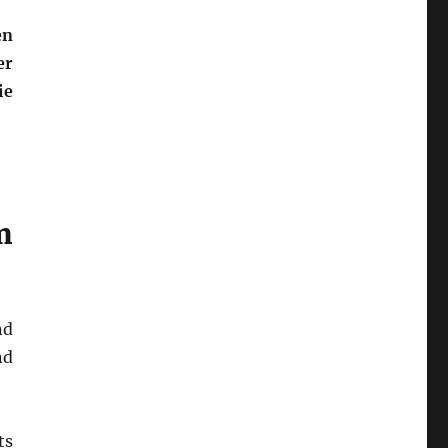
en
er
ie
m
nd
nd
ts