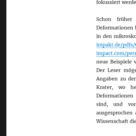
fokussiert werd
Schon früher
Deformationen b
in den mikrosko
impakt.de/pdfs
impact.com/pet
neue Beispiele
Der Leser möge
Angaben zu den
Krater, wo he
Deformationen
sind, und von
ausgesprochen 
Wissenschaft di