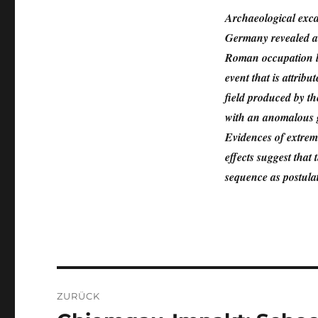
Archaeological exca
Germany revealed a 
Roman occupation lay
event that is attrib
field produced by t
with an anomalous g
Evidences of extrem
effects suggest that
sequence as postula
Beitragsnavigation
ZURÜCK
Vorheriger