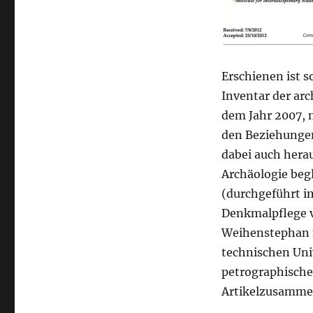
Erschienen ist s
Inventar der ar
dem Jahr 2007,
den Beziehungen
dabei auch herau
Archäologie be
(durchgeführt i
Denkmalpflege v
Weihenstephan 
technischen Uni
petrographische
Artikelzusammen