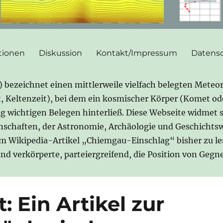
tionen
Diskussion
Kontakt/Impressum
Datensc
ezeichnet einen mittlerweile vielfach belegten Meteor
it, Keltenzeit), bei dem ein kosmischer Körper (Komet o
gig wichtigen Belegen hinterließ. Diese Webseite widmet 
nschaften, der Astronomie, Archäologie und Geschichtsw
im Wikipedia-Artikel „Chiemgau-Einschlag“ bisher zu l
 und verkörperte, parteiergreifend, die Position von Ge
 Ein Artikel zur