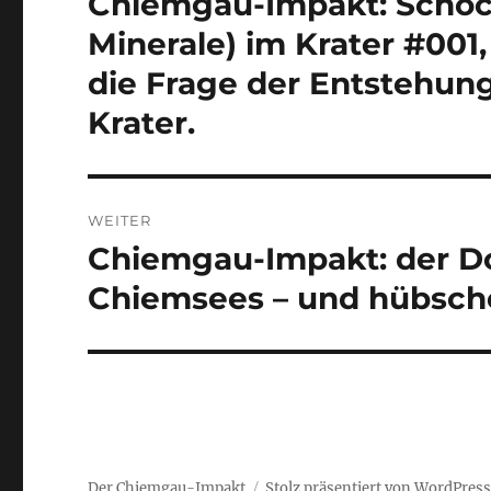
Chiemgau-Impakt: Schock
Beitrag:
Minerale) im Krater #001
die Frage der Entstehung
Krater.
WEITER
Chiemgau-Impakt: der D
Nächster
Beitrag:
Chiemsees – und hübsch
Der Chiemgau-Impakt
Stolz präsentiert von WordPres